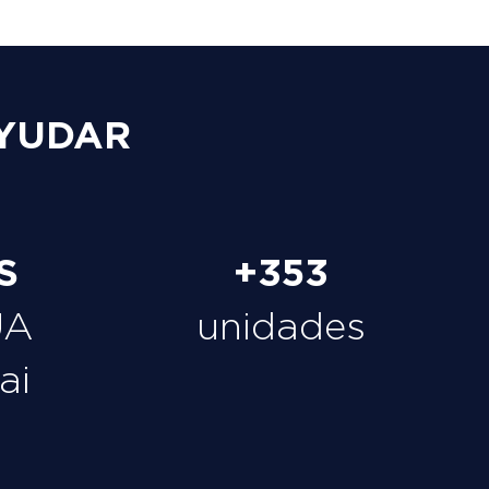
YUDAR
S
+353
UA
unidades
ai