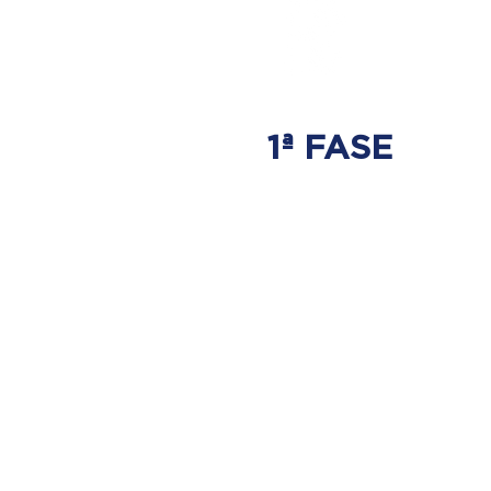
1ª FASE
AJUSTE
BIOMECÁNICO
Ahí es donde se tratará
el origen del problema.
Donde nace la hernia discal.