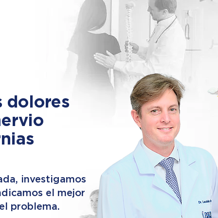
s dolores
nervio
rnias
ada, investigamos
indicamos el mejor
 el problema.