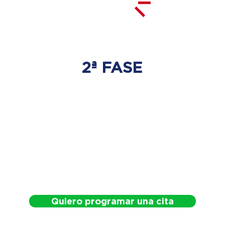
2ª FASE
DESCOMPRESIÓN
DEL DISCO
Se tratará la hernia discal
con las técnicas especializadas
adecuadas.
Quiero programar una cita