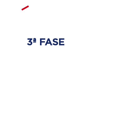
3ª FASE
FORTALECIMIENTO
Y ESTABILIZACIÓN
Se realizarán ejercicios específicos
para la columna vertebral para que
no haya regresión de los discos