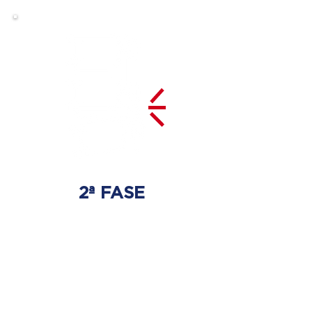
2ª FASE
DESCOMPRESIÓN
DEL DISCO
Se tratará la hernia discal
con las técnicas especializadas
adecuadas.