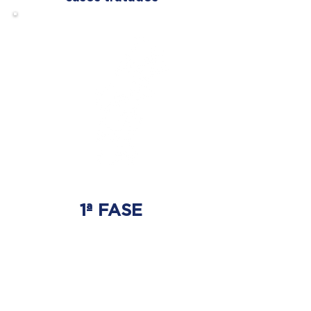
1ª FASE
AJUSTE BIOMECÁNICO
Ahí es donde se tratará
el origen del problema.
Donde nace la hernia discal.