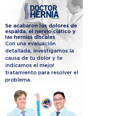
Se acabaron los dolores de
espalda, el nervio ciático y
las hernias discales
Con una evaluación
detallada, investigamos la
causa de tu dolor y te
indicamos el mejor
tratamiento para resolver el
problema.