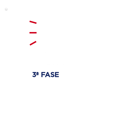
3ª FASE
FORTALECIMIENTO
Y ESTABILIZACIÓN
Se realizarán ejercicios
específicos para la columna
vertebral para que no haya
regresión de los discos