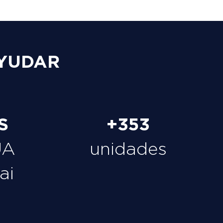
YUDAR
S
+353
UA
unidades
ai