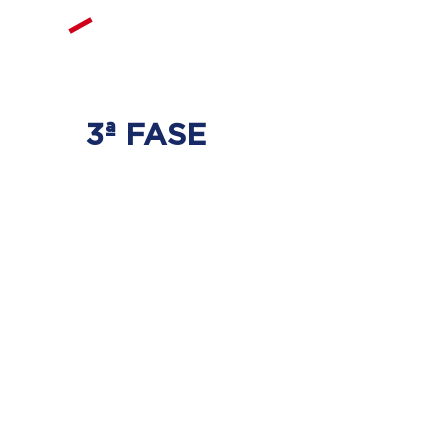
3ª FASE
FORTALECIMIENTO
Y ESTABILIZACIÓN
Se realizarán ejercicios específicos
para la columna vertebral para que
no haya regresión de los discos