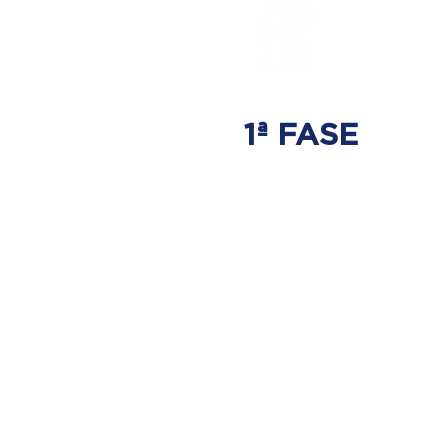
1ª FASE
AJUSTE
BIOMECÁNICO
Ahí es donde se tratará
el origen del problema.
Donde nace la hernia discal.