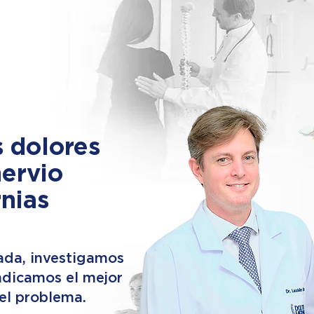
s dolores
nervio
rnias
ada, investigamos
indicamos el mejor
 el problema.