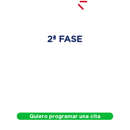
2ª FASE
DESCOMPRESIÓN
DEL DISCO
Se tratará la hernia discal
con las técnicas especializadas
adecuadas.
Quiero programar una cita