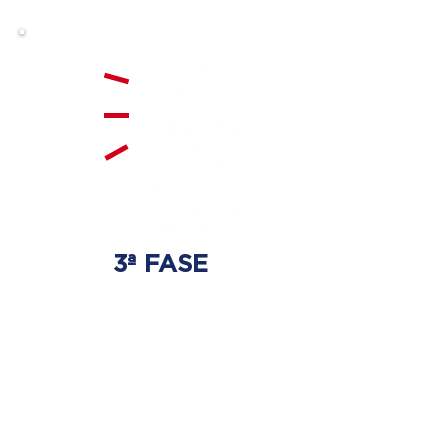
3ª FASE
FORTALECIMIENTO
Y ESTABILIZACIÓN
Se realizarán ejercicios
específicos para la columna
vertebral para que no haya
regresión de los discos