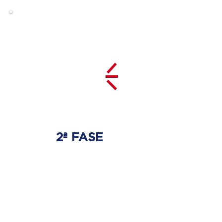
2ª FASE
DESCOMPRESIÓN
DEL DISCO
Se tratará la hernia discal
con las técnicas especializadas
adecuadas.