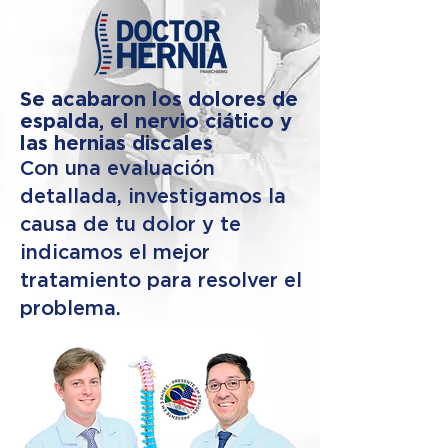
Se acabaron los dolores de
espalda, el nervio ciático y
las hernias discales
Con una evaluación
detallada, investigamos la
causa de tu dolor y te
indicamos el mejor
tratamiento para resolver el
problema.