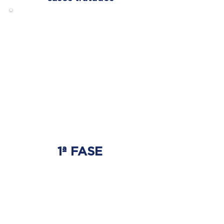
1ª FASE
AJUSTE BIOMECÁNICO
Ahí es donde se tratará
el origen del problema.
Donde nace la hernia discal.