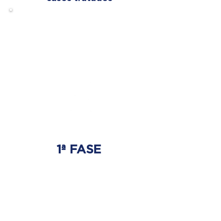
1ª FASE
AJUSTE BIOMECÁNICO
Ahí es donde se tratará
el origen del problema.
Donde nace la hernia discal.