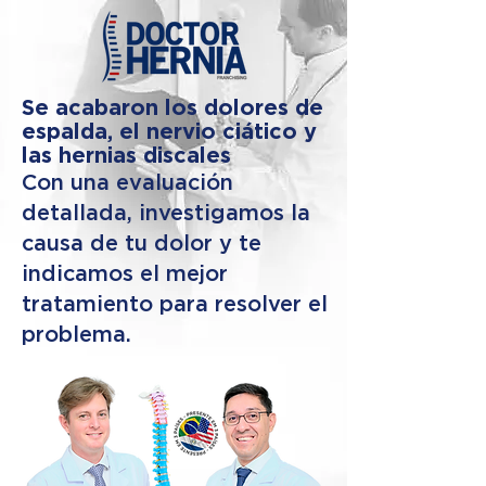
Se acabaron los dolores de
espalda, el nervio ciático y
las hernias discales
Con una evaluación
detallada, investigamos la
causa de tu dolor y te
indicamos el mejor
tratamiento para resolver el
problema.