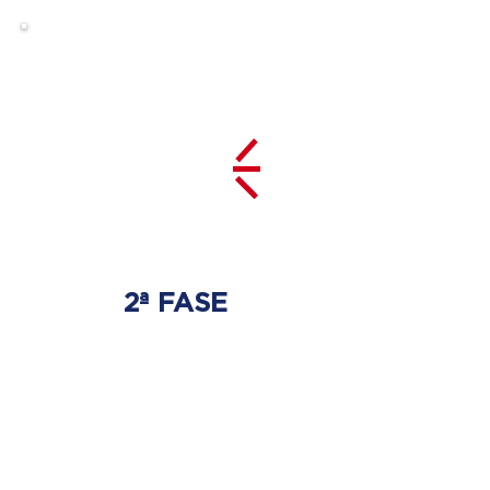
2ª FASE
DESCOMPRESIÓN
DEL DISCO
Se tratará la hernia discal
con las técnicas especializadas
adecuadas.