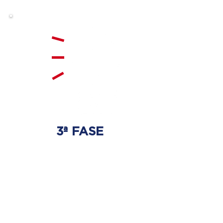
3ª FASE
FORTALECIMIENTO
Y ESTABILIZACIÓN
Se realizarán ejercicios
específicos para la columna
vertebral para que no haya
regresión de los discos