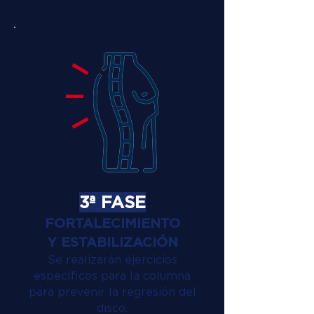
3ª FASE
FORTALECIMIENTO
Y ESTABILIZACIÓN
Se realizarán ejercicios
específicos para la columna
para prevenir la regresión del
disco.