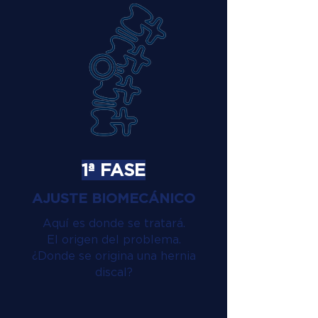
1ª FASE
AJUSTE BIOMECÁNICO
Aquí es donde se tratará.
El origen del problema.
¿Donde se origina una hernia
discal?