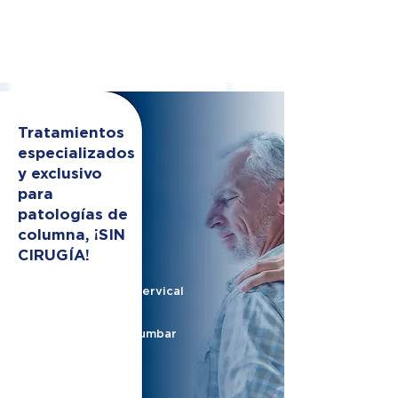
Tratamientos
especializados
y exclusivo
para
patologías de
columna, ¡SIN
CIRUGÍA!
Hernia de disco cervical
Hernia de disco lumbar
Nervio ciático