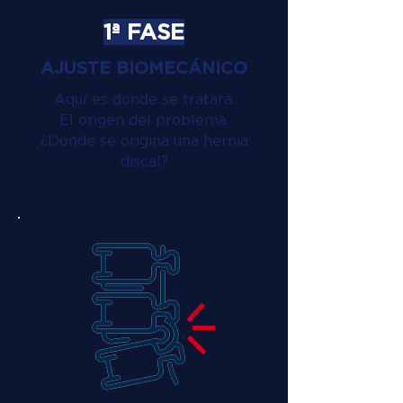
1ª FASE
AJUSTE BIOMECÁNICO
Aquí es donde se tratará.
El origen del problema.
¿Donde se origina una hernia
discal?