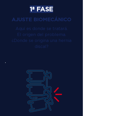
1ª FASE
AJUSTE BIOMECÁNICO
Aquí es donde se tratará.
El origen del problema.
¿Donde se origina una hernia
discal?