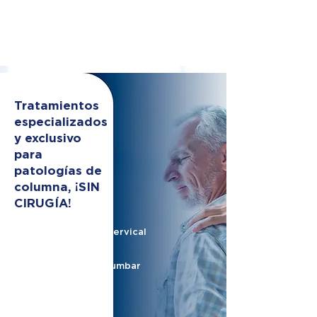
Tratamientos
especializados
y exclusivo
para
patologías de
columna, ¡SIN
CIRUGÍA!
Hernia de disco cervical
Hernia de disco lumbar
Nervio ciático