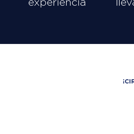
experiencia
lle
¡CI