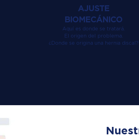
AJUSTE
BIOMECÁNICO
Aquí es donde se tratará.
El origen del problema.
¿Donde se origina una hernia discal?
Nuest