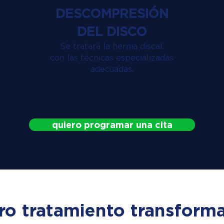
DESCOMPRESIÓN
DEL DISCO
Se tratará la hernia discal.
con las técnicas especializadas
adecuadas.
quiero programar una cita
ro tratamiento transforma