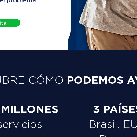
 el problema.
ita
PODEMOS A
UBRE CÓMO
 MILLONES
3 PAÍSE
servicios
Brasil, E