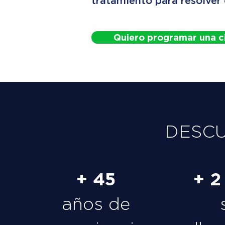
tratamiento para resolver
Quiero programar una c
DESC
+ 45
+ 2
años de