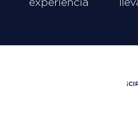
experiencia
lle
¡CI