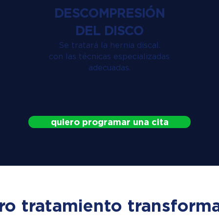
DESCOMPRESIÓN
DEL DISCO
Se tratará la hernia discal.
con las técnicas especializadas
adecuadas.
quiero programar una cita
ro tratamiento transforma