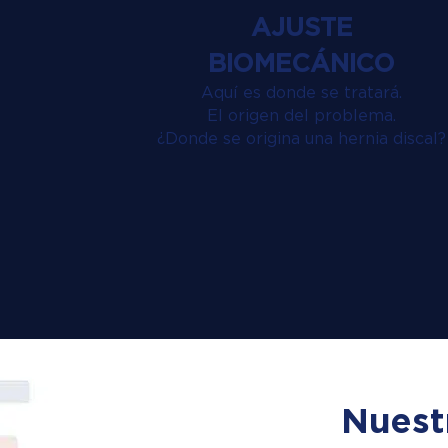
AJUSTE
BIOMECÁNICO
Aquí es donde se tratará.
El origen del problema.
¿Donde se origina una hernia discal?
Nuest