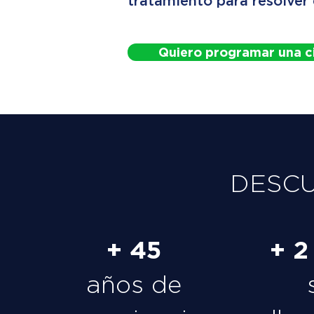
tratamiento para resolver
Quiero programar una c
DESC
+ 45
+ 2
años de