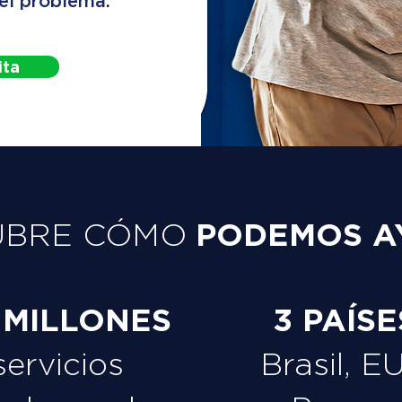
 el problema.
ita
PODEMOS A
UBRE CÓMO
 MILLONES
3 PAÍSE
servicios
Brasil, E