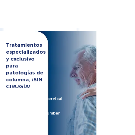
Tratamientos
especializados
y exclusivo
para
patologías de
columna, ¡SIN
CIRUGÍA!
Hernia de disco cervical
Hernia de disco lumbar
Nervio ciático