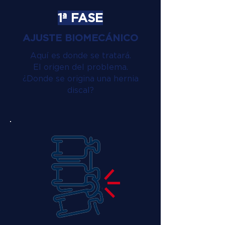
1ª FASE
AJUSTE BIOMECÁNICO
Aquí es donde se tratará.
El origen del problema.
¿Donde se origina una hernia
discal?