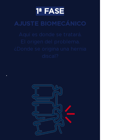
1ª FASE
AJUSTE BIOMECÁNICO
Aquí es donde se tratará.
El origen del problema.
¿Donde se origina una hernia
discal?