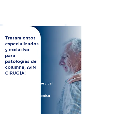
Tratamientos
especializados
y exclusivo
para
patologías de
columna, ¡SIN
CIRUGÍA!
Hernia de disco cervical
Hernia de disco lumbar
Nervio ciático