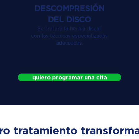
DESCOMPRESIÓN
DEL DISCO
Se tratará la hernia discal.
con las técnicas especializadas
adecuadas.
quiero programar una cita
ro tratamiento transforma