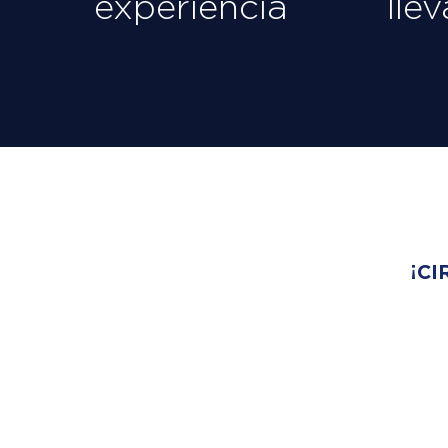
experiencia
lle
¡CI