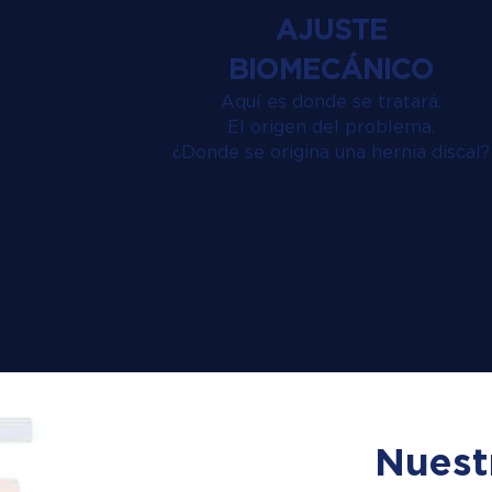
AJUSTE
BIOMECÁNICO
Aquí es donde se tratará.
El origen del problema.
¿Donde se origina una hernia discal?
Nuest