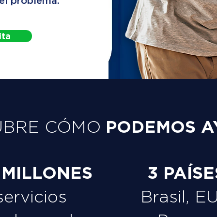
 el problema.
ita
PODEMOS A
UBRE CÓMO
 MILLONES
3 PAÍSE
servicios
Brasil, E