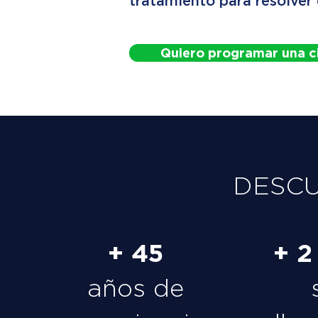
tratamiento para resolver
Quiero programar una c
DESC
+ 45
+ 2
años de