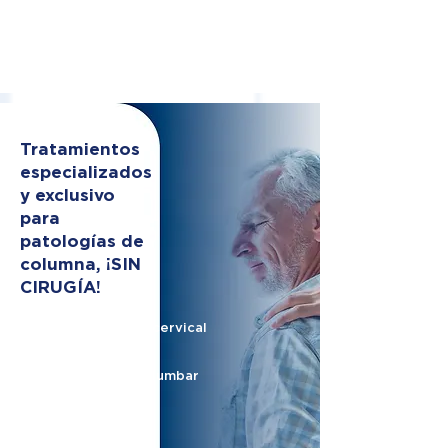
Tratamientos
especializados
y exclusivo
para
patologías de
columna, ¡SIN
CIRUGÍA!
Hernia de disco cervical
Hernia de disco lumbar
Nervio ciático