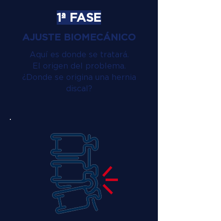
1ª FASE
AJUSTE BIOMECÁNICO
Aquí es donde se tratará.
El origen del problema.
¿Donde se origina una hernia
discal?