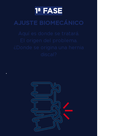
1ª FASE
AJUSTE BIOMECÁNICO
Aquí es donde se tratará.
El origen del problema.
¿Donde se origina una hernia
discal?