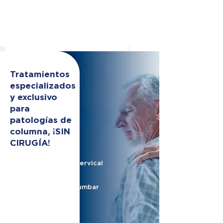
Tratamientos
especializados
y exclusivo
para
patologías de
columna, ¡SIN
CIRUGÍA!
Hernia de disco cervical
Hernia de disco lumbar
Nervio ciático