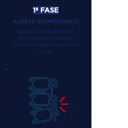
1ª FASE
AJUSTE BIOMECÁNICO
Aquí es donde se tratará.
El origen del problema.
¿Donde se origina una hernia
discal?