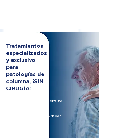
Tratamientos
especializados
y exclusivo
para
patologías de
columna, ¡SIN
CIRUGÍA!
Hernia de disco cervical
Hernia de disco lumbar
Nervio ciático