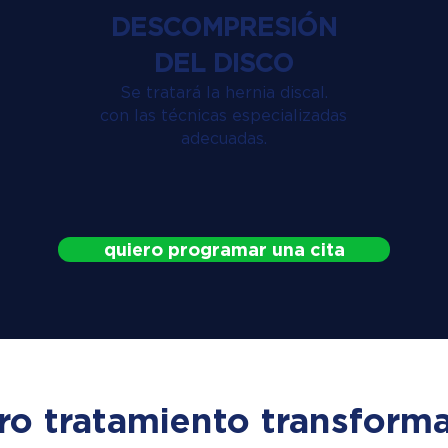
DESCOMPRESIÓN
DEL DISCO
Se tratará la hernia discal.
con las técnicas especializadas
adecuadas.
quiero programar una cita
ro tratamiento transforma