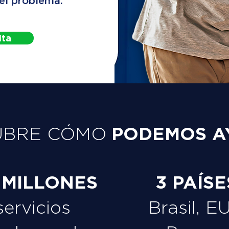
 el problema.
ita
PODEMOS A
UBRE CÓMO
 MILLONES
3 PAÍSE
servicios
Brasil, E