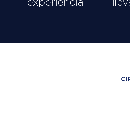
experiencia
lle
¡CI