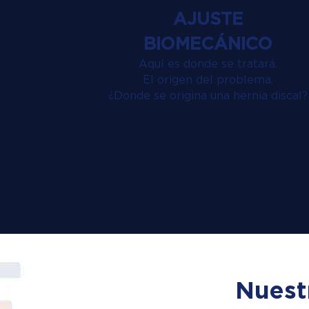
AJUSTE
BIOMECÁNICO
Aquí es donde se tratará.
El origen del problema.
¿Donde se origina una hernia discal?
Nuest