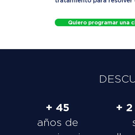
tratamiento para resolver
Quiero programar una c
DESC
+ 45
+ 2
años de