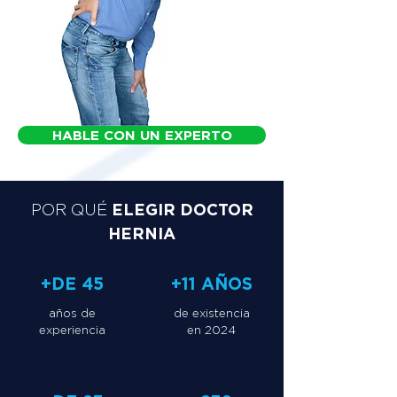
HABLE CON UN EXPERTO
ELEGIR DOCTOR
POR QUÉ
HERNIA
+DE 45
+11 AÑOS
años de
de existencia
experiencia
en 2024