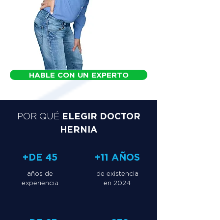
HABLE CON UN EXPERTO
ELEGIR DOCTOR
POR QUÉ
HERNIA
+DE 45
+11 AÑOS
años de
de existencia
experiencia
en 2024