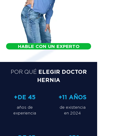
HABLE CON UN EXPERTO
ELEGIR DOCTOR
POR QUÉ
HERNIA
+DE 45
+11 AÑOS
años de
de existencia
experiencia
en 2024