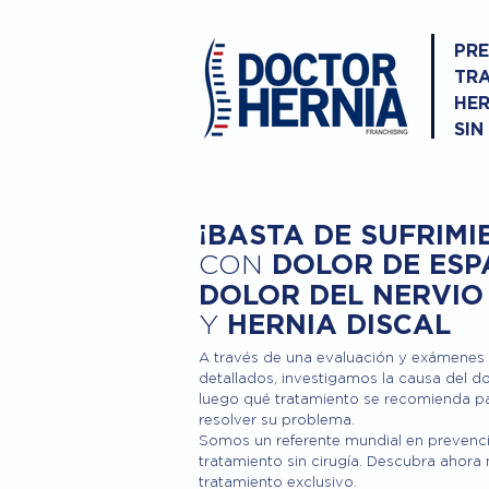
PRE
TRA
HER
SIN
¡BASTA DE SUFRIMI
DOLOR DE ESP
CON
DOLOR DEL NERVIO
Y
HERNIA DISCAL
A través de una evaluación y exámenes
detallados, investigamos la causa del do
luego qué tratamiento se recomienda p
resolver su problema.
Somos un referente mundial en prevenc
tratamiento sin cirugía. Descubra ahora
tratamiento exclusivo.