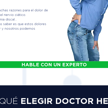
chas razones para el dolor de
el nervio ciático.
ia discal...
as saber es que estos dolores
ar y nosotros podemos
HABLE CON UN EXPERTO
ELEGIR DOCTOR H
 QUÉ