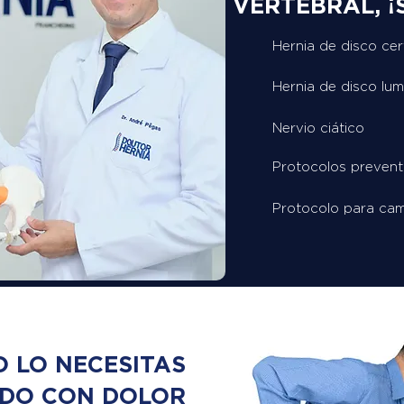
VERTEBRAL, ¡S
Hernia de disco cer
Hernia de disco lu
Nervio ciático
Protocolos prevent
Protocolo para cam
O LO NECESITAS
NDO CON DOLOR