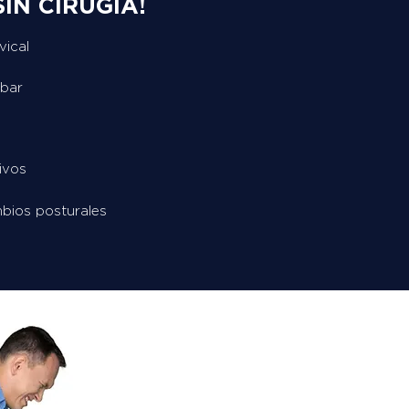
IN CIRUGÍA!
vical
mbar
ivos
bios posturales