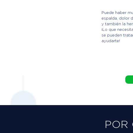
Puede haber mu
espalda, dolor d
y también la hern
¡Lo que necesit
se pueden trat
ayudarte!
POR