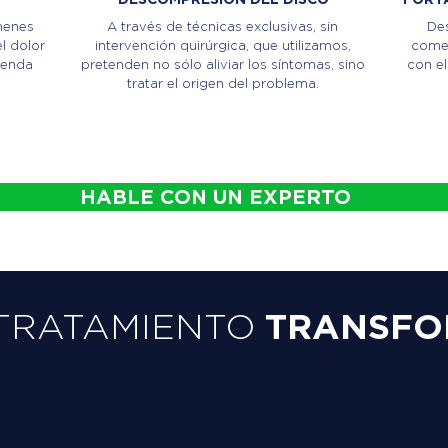
menes
A través de técnicas exclusivas, sin
Des
l dolor
intervención quirúrgica, que utilizamos,
comen
ienda
pretenden no sólo aliviar los síntomas, sino
con el
tratar el origen del problema.
HABLE CON UN EXPERTO
TRATAMIENTO
TRANSFO