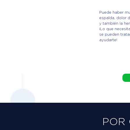
Puede haber mu
espalda, dolor d
y también la hern
¡Lo que necesit
se pueden trat
ayudarte!
POR