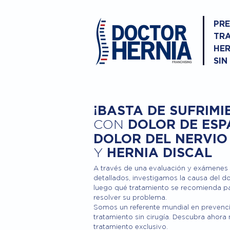
PRE
TRA
HER
SIN
¡BASTA DE SUFRIMI
DOLOR DE ESP
CON
DOLOR DEL NERVIO
Y
HERNIA DISCAL
A través de una evaluación y exámenes
detallados, investigamos la causa del do
luego qué tratamiento se recomienda p
resolver su problema.
Somos un referente mundial en prevenc
tratamiento sin cirugía. Descubra ahora
tratamiento exclusivo.