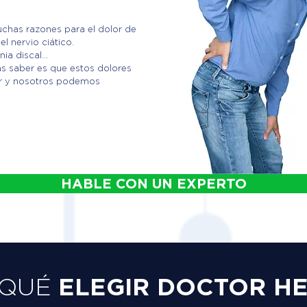
chas razones para el dolor de
el nervio ciático.
ia discal...
as saber es que estos dolores
ar y nosotros podemos
HABLE CON UN EXPERTO
ELEGIR DOCTOR H
 QUÉ