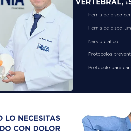
VERTEBRAL, ¡S
Hernia de disco cer
Hernia de disco lu
Nervio ciático
Protocolos prevent
Protocolo para cam
O LO NECESITAS
NDO CON DOLOR