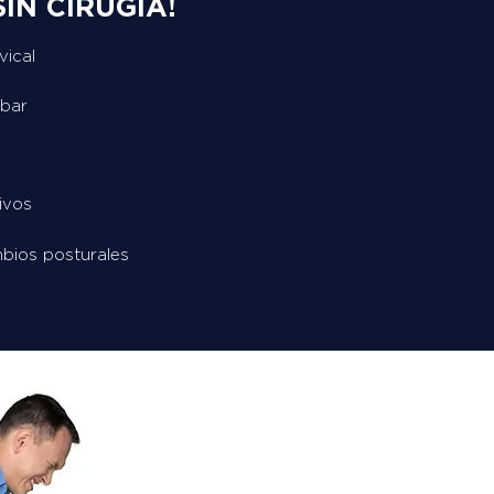
IN CIRUGÍA!
vical
mbar
ivos
bios posturales