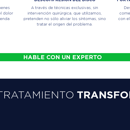
menes
A través de técnicas exclusivas, sin
Des
l dolor
intervención quirúrgica, que utilizamos,
comen
ienda
pretenden no sólo aliviar los síntomas, sino
con el
tratar el origen del problema.
HABLE CON UN EXPERTO
TRATAMIENTO
TRANSFO