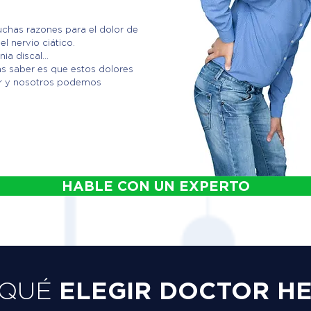
chas razones para el dolor de
el nervio ciático.
ia discal...
as saber es que estos dolores
ar y nosotros podemos
HABLE CON UN EXPERTO
ELEGIR DOCTOR H
 QUÉ