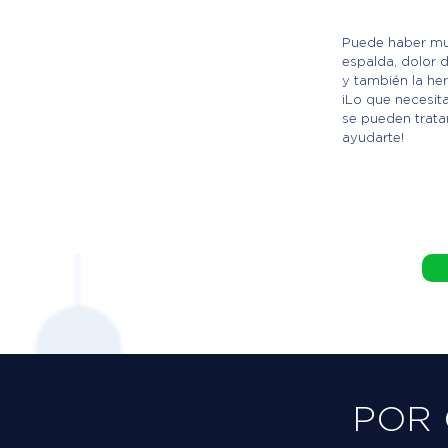
Puede haber mu
espalda, dolor d
y también la hern
¡Lo que necesit
se pueden trat
ayudarte!
POR