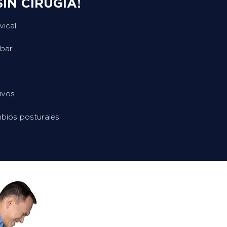
IN CIRUGÍA!
vical
mbar
ivos
bios posturales