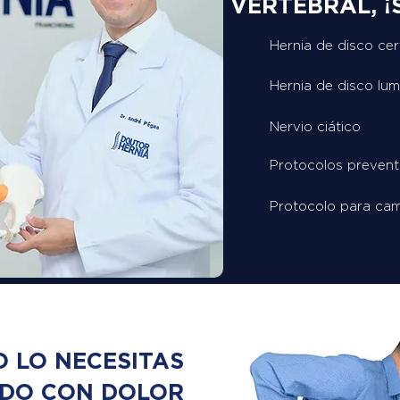
VERTEBRAL, ¡S
Hernia de disco cer
Hernia de disco lu
Nervio ciático
Protocolos prevent
Protocolo para cam
O LO NECESITAS
NDO CON DOLOR