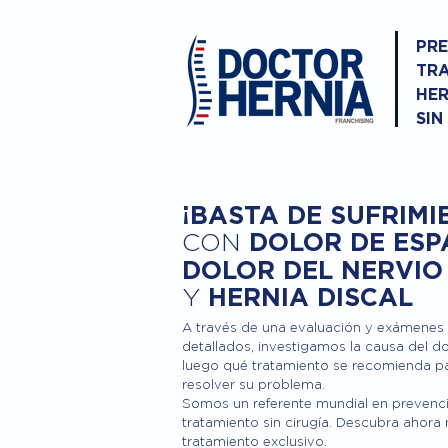
PRE
TRA
HER
SIN
¡BASTA DE SUFRIMI
DOLOR DE ESP
CON
DOLOR DEL NERVIO
Y
HERNIA DISCAL
A través de una evaluación y exámenes
detallados, investigamos la causa del do
luego qué tratamiento se recomienda p
resolver su problema.
Somos un referente mundial en prevenc
tratamiento sin cirugía. Descubra ahora
tratamiento exclusivo.