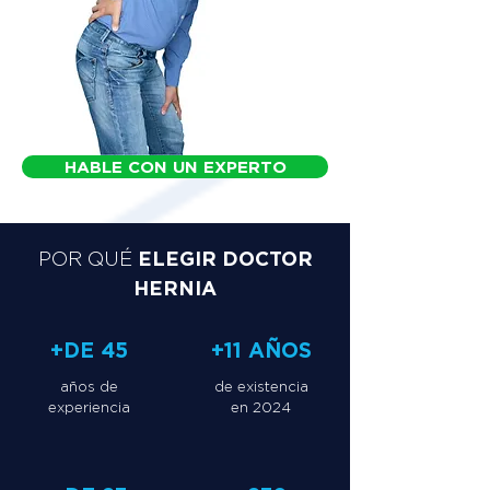
HABLE CON UN EXPERTO
ELEGIR DOCTOR
POR QUÉ
HERNIA
+DE 45
+11 AÑOS
años de
de existencia
experiencia
en 2024