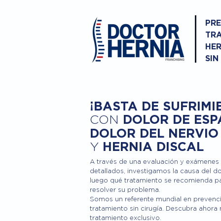
PRE
TRA
HER
SIN
¡BASTA DE SUFRIMI
DOLOR DE ESP
CON
DOLOR DEL NERVIO
Y
HERNIA DISCAL
A través de una evaluación y exámenes
detallados, investigamos la causa del do
luego qué tratamiento se recomienda p
resolver su problema.
Somos un referente mundial en prevenc
tratamiento sin cirugía. Descubra ahora
tratamiento exclusivo.