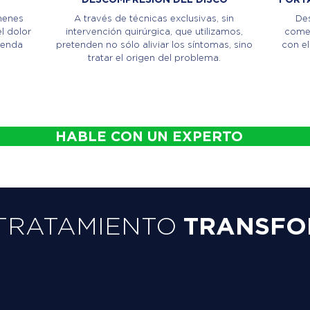
menes
A través de técnicas exclusivas, sin
Des
l dolor
intervención quirúrgica, que utilizamos,
comen
ienda
pretenden no sólo aliviar los síntomas, sino
con el
tratar el origen del problema.
HABLE CON UN EXPERTO
TRATAMIENTO
TRANSFO