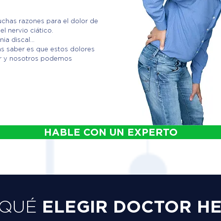
chas razones para el dolor de
el nervio ciático.
ia discal...
as saber es que estos dolores
ar y nosotros podemos
HABLE CON UN EXPERTO
ELEGIR DOCTOR H
 QUÉ