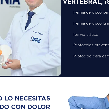
VERTEBRAL, ¡S
Hernia de disco cer
Hernia de disco lu
Nervio ciático
Protocolos prevent
Protocolo para cam
O LO NECESITAS
NDO CON DOLOR