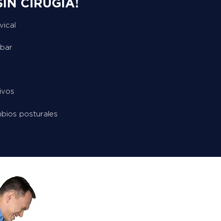
IN CIRUGÍA!
vical
mbar
ivos
bios posturales