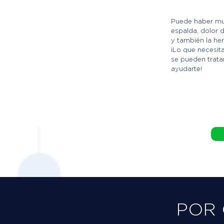
Puede haber mu
espalda, dolor d
y también la hern
¡Lo que necesit
se pueden trat
ayudarte!
POR