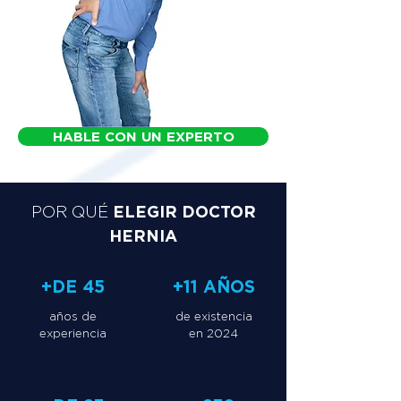
HABLE CON UN EXPERTO
ELEGIR DOCTOR
POR QUÉ
HERNIA
+DE 45
+11 AÑOS
años de
de existencia
experiencia
en 2024