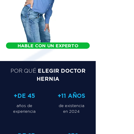
HABLE CON UN EXPERTO
ELEGIR DOCTOR
POR QUÉ
HERNIA
+DE 45
+11 AÑOS
años de
de existencia
experiencia
en 2024