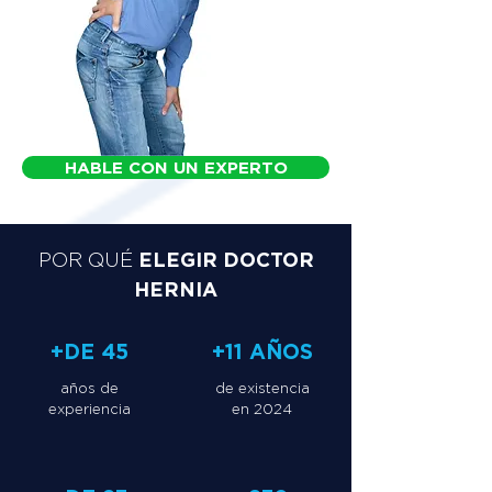
HABLE CON UN EXPERTO
ELEGIR DOCTOR
POR QUÉ
HERNIA
+DE 45
+11 AÑOS
años de
de existencia
experiencia
en 2024