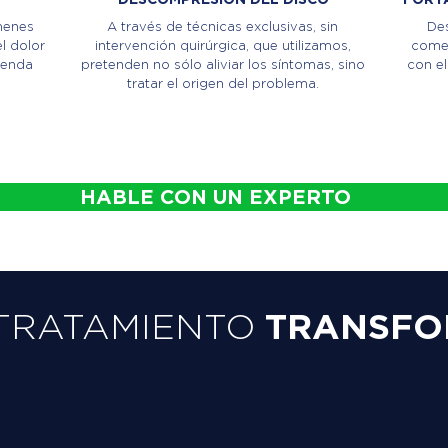
menes
A través de técnicas exclusivas, sin
Des
l dolor
intervención quirúrgica, que utilizamos,
comen
ienda
pretenden no sólo aliviar los síntomas, sino
con el
tratar el origen del problema.
HABLE CON UN EXPERTO
TRATAMIENTO
TRANSFO