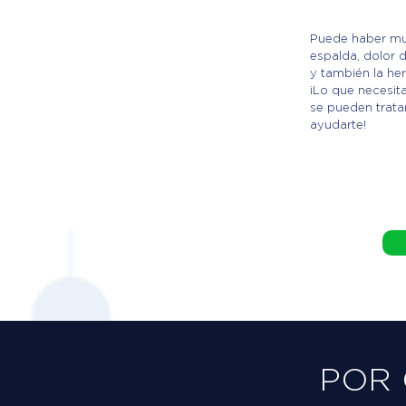
Puede haber mu
espalda, dolor d
y también la hern
¡Lo que necesit
se pueden trat
ayudarte!
POR