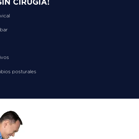
IN CIRUGÍA!
vical
mbar
ivos
bios posturales