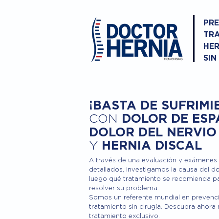
PRE
TRA
HER
SIN
¡BASTA DE SUFRIMI
DOLOR DE ESP
CON
DOLOR DEL NERVIO
Y
HERNIA DISCAL
A través de una evaluación y exámenes
detallados, investigamos la causa del do
luego qué tratamiento se recomienda p
resolver su problema.
Somos un referente mundial en prevenc
tratamiento sin cirugía. Descubra ahora
tratamiento exclusivo.