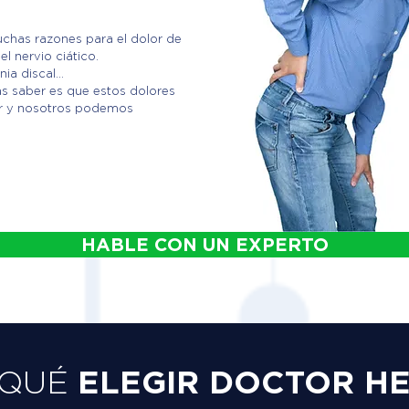
chas razones para el dolor de
el nervio ciático.
ia discal...
as saber es que estos dolores
ar y nosotros podemos
HABLE CON UN EXPERTO
ELEGIR DOCTOR H
 QUÉ