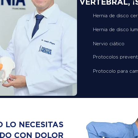
VERTEBRAL, ¡S
Hernia de disco cer
Hernia de disco lu
Nervio ciático
Protocolos prevent
Protocolo para cam
O LO NECESITAS
NDO CON DOLOR