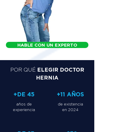
HABLE CON UN EXPERTO
ELEGIR DOCTOR
POR QUÉ
HERNIA
+DE 45
+11 AÑOS
años de
de existencia
experiencia
en 2024