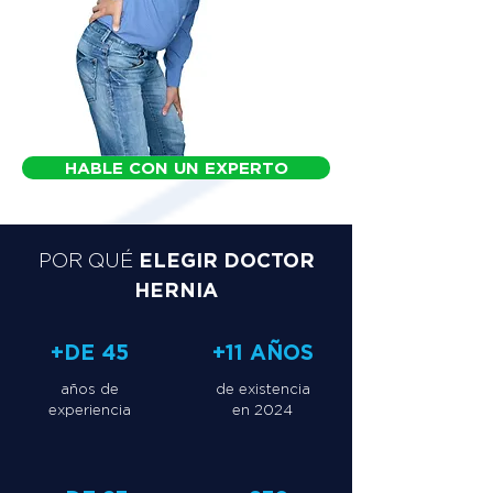
HABLE CON UN EXPERTO
ELEGIR DOCTOR
POR QUÉ
HERNIA
+DE 45
+11 AÑOS
años de
de existencia
experiencia
en 2024