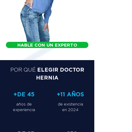
HABLE CON UN EXPERTO
ELEGIR DOCTOR
POR QUÉ
HERNIA
+DE 45
+11 AÑOS
años de
de existencia
experiencia
en 2024