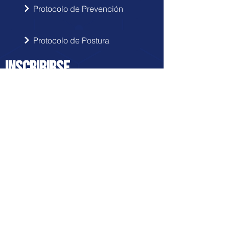
Protocolo de Prevención
Protocolo de Postura
INSCRIBIRSE
Sigue las novedades de Doctor Hérnia
en tu correo electrónico.
Enviar
FRANQUICIA