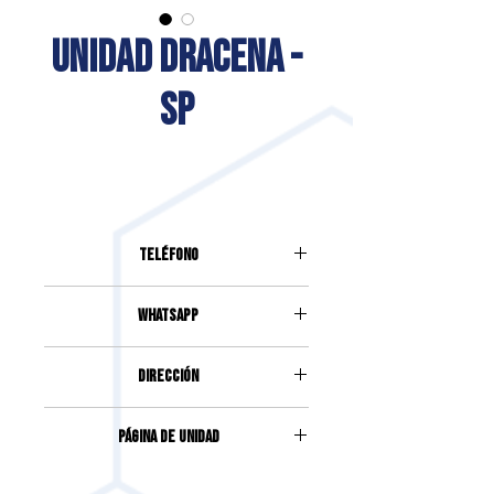
UNIDAD DRACENA -
SP
Teléfono
(18) 93085-8083
Whatsapp
(18) 93085-8083
DIRECCIÓN
Rua Virgilio Pagnozzi, 875, Centro |
Página de unidad
Drácena | SP
Accede haciendo clic
aquí