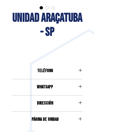
UNIDAD ARAÇATUBA
- SP
Teléfono
(18) 2885-0493
Whatsapp
(18) 99811-2626
DIRECCIÓN
AVENIDA BRASÍLIA, 2121, APTO
Página de unidad
1008/PISO 10, JARDIM NOVA
YORQUE
Accede haciendo clic
aquí