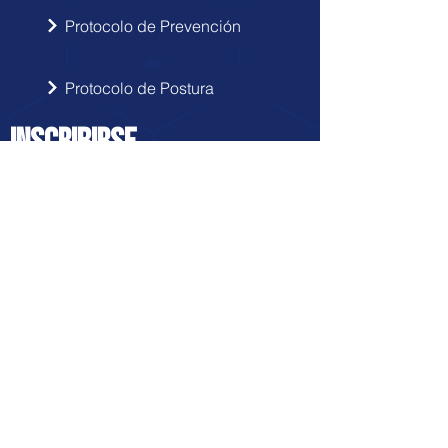
Protocolo de Prevención
Protocolo de Postura
INSCRIBIRSE
Sigue las novedades de Doctor Hérnia
en tu correo electrónico.
Enviar
FRANQUICIA