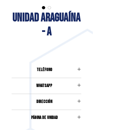
UNIDAD ARAGUAÍNA
- A
Teléfono
(63) 3321-3474
Whatsapp
(63) 99250-7344
DIRECCIÓN
AVENIDA JOSÉ DE BRITO SOARES,
Página de unidad
754, SECTOR ANHANGÜERA
Accede haciendo clic
aquí