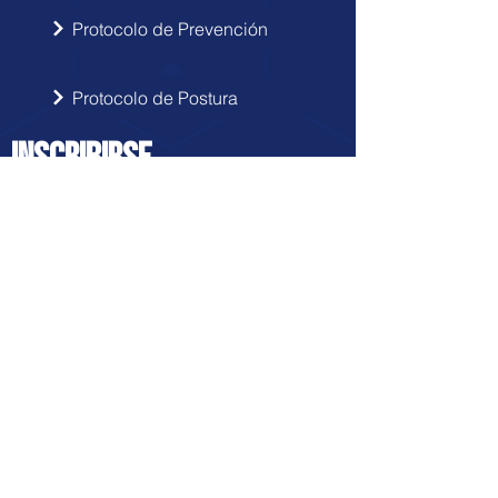
Protocolo de Prevención
Protocolo de Postura
INSCRIBIRSE
Sigue las novedades de Doctor Hérnia
en tu correo electrónico.
Enviar
FRANQUICIA