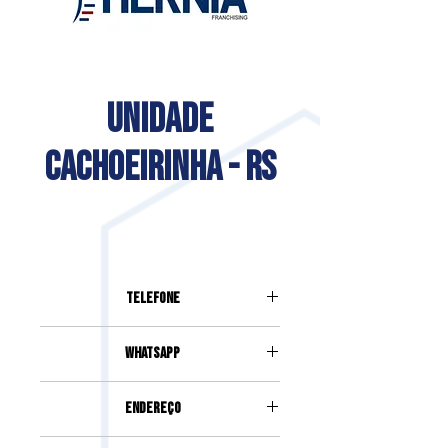
UNIDADE
CACHOEIRINHA - RS
Telefone
F: (51) 99934-4440
Whatsapp
F: (51) 99934-4440
Endereço
Rua Dona Cecília, 202. Sala 3A,