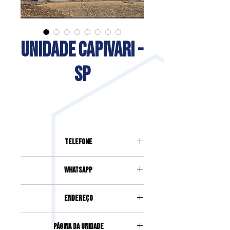
UNIDADE CAPIVARI -
SP
Telefone
(19) 99804-0016
Whatsapp
(19) 99804-0016
Endereço
Rua Padre Fabiano, 594, Centro,
Página da Unidade
Capivari