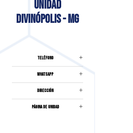
UNIDAD
DIVINÓPOLIS - MG
Teléfono
(37) 99110-4488
Whatsapp
(37) 99110-4488
DIRECCIÓN
Rua Coronel João Notini, 248,
Página de unidad
Centro, | Divinópolis | mg
Accede haciendo clic
aquí