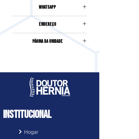
(51) 99744-1863
Whatsapp
(51) 99744-1863
Endereço
Rua Portão, 530, Centro, Estância
Página da Unidade
Velha
Acesse clicando
aqui
INSTITUCIONAL
Hogar