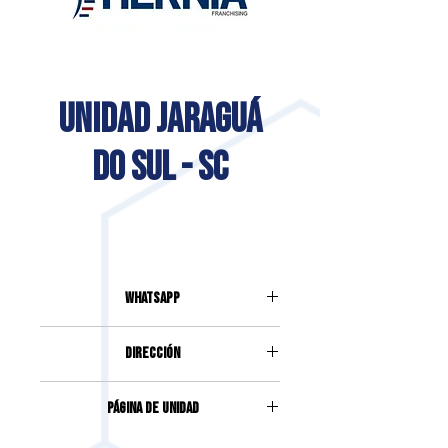
UNIDAD JARAGUÁ
DO SUL - SC
Whatsapp
(47) 99127-7844
DIRECCIÓN
RUA VINTE E CINCO DE JULHO,
Página de unidad
157, HABITACIÓN 08, ESQUINA CON
RUA MANOEL LUIZ DA SILVA, VILA
Accede haciendo clic
aquí