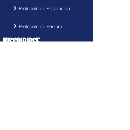
Protocolo de Prevención
Protocolo de Postura
INSCRIBIRSE
Sigue las novedades de Doctor Hérnia
en tu correo electrónico.
Enviar
FRANQUICIA