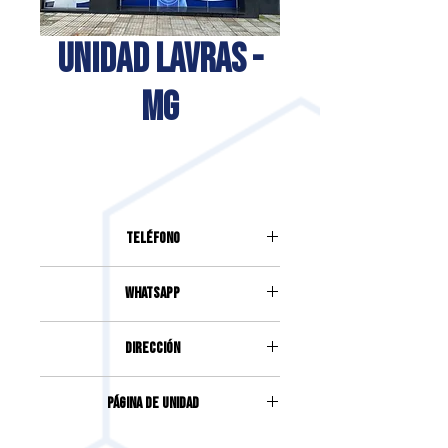
UNIDAD LAVRAS -
MG
Teléfono
(35) 3409-1007
Whatsapp
(35) 99964-1007
DIRECCIÓN
UA OTACÍLIO NEGRÃO DE LIMA,
Página de unidad
451, TIENDA 01, RETIRO
Accede haciendo clic
aquí