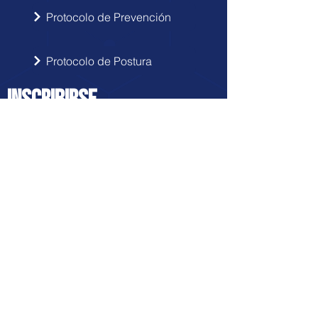
Protocolo de Prevención
Protocolo de Postura
INSCRIBIRSE
Sigue las novedades de Doctor Hérnia
en tu correo electrónico.
Enviar
FRANQUICIA