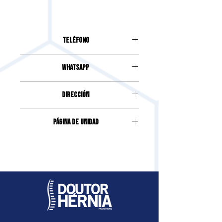
Teléfono
(47) 99272-1525
Whatsapp
(47) 99272-1525
DIRECCIÓN
AVENIDA MAYOR FREDERICO
Página de unidad
HEYSE, 240, SALA 01, CENTRO
Accede haciendo clic
aquí