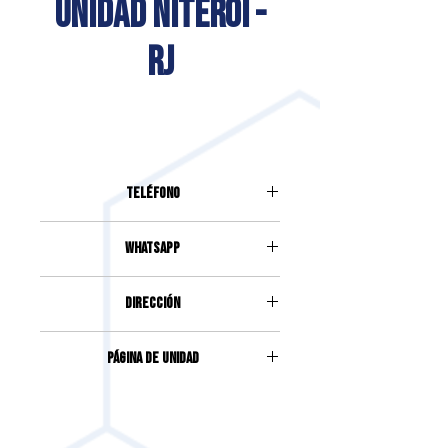
UNIDAD NITERÓI -
RJ
Teléfono
(21) 3674-4723
Whatsapp
(21) 99729-9493
DIRECCIÓN
RUA MIGUEL DE FRIAS, 206,
Página de unidad
EDIFICIO DE OFICINAS - SALA 801
Y 802, ICARAÍ
Accede haciendo clic
aquí