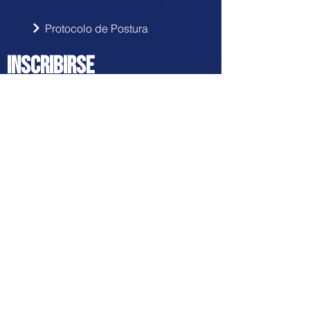
Protocolo de Postura
INSCRIBIRSE
Sigue las novedades de Doctor Hérnia
en tu correo electrónico.
Enviar
FRANQUICIA
Descubre la Franquicia