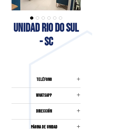
UNIDAD RIO DO SUL
- SC
Teléfono
(47)98888-4660
Whatsapp
(47)98888-4660
DIRECCIÓN
Rua Tuiuti, 245, Centro, Sala 05, 1er
Página de unidad
piso Edf. Arcângelo Bazzanella,