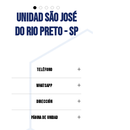
UNIDAD SÃO JOSÉ
DO RIO PRETO - SP
Teléfono
(17) 3363-5969
Whatsapp
(17) 3363-5969
DIRECCIÓN
AVENIDA JOSÉ MUNIA, 6300, SALA
Página de unidad
7, JARDIM FRANCISCO
FERNANDES
Accede haciendo clic
aquí