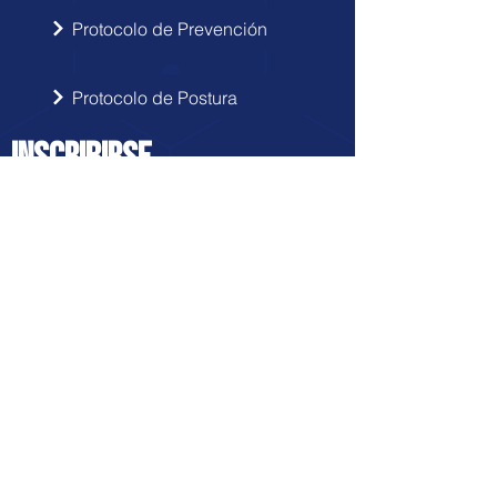
Protocolo de Prevención
Protocolo de Postura
INSCRIBIRSE
Sigue las novedades de Doctor Hérnia
en tu correo electrónico.
Enviar
FRANQUICIA