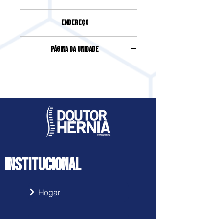
(42) 98868-1729
Endereço
Rua Paulino Vaz Da Silva, 768, Sala
Página da Unidade
01, Centro, São Mateus do Sul
Acesse clicando
aqui
INSTITUCIONAL
Hogar