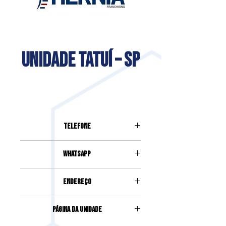
UNIDADE TATUÍ – SP
Telefone
(15) 99677-9735
Whatsapp
(15) 99677-9735
Endereço
Rua Capitão Lisboa, 475, Centro |
Página da Unidade
Tatuí | SP