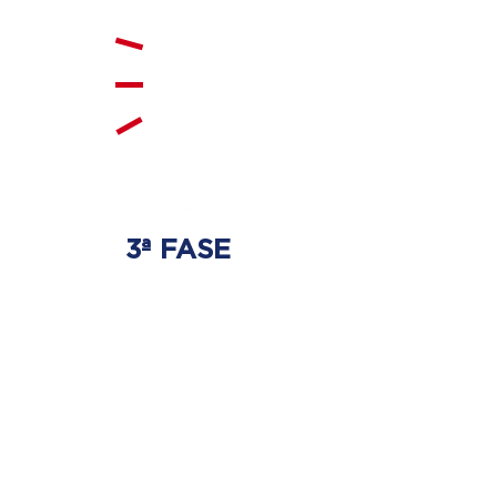
3ª FASE
FORTALECIMENTO
E ESTABILIZAÇÃO
Será realizado exercícios
específicos para a coluna para
que não ocorra regressão dos
discos