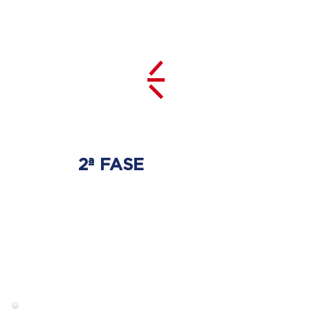
2ª FASE
DESCOMPRESSÃO
DO DISCO
Irá ser tratado a hérnia de disco
com as devidas técnicas
especializadas.