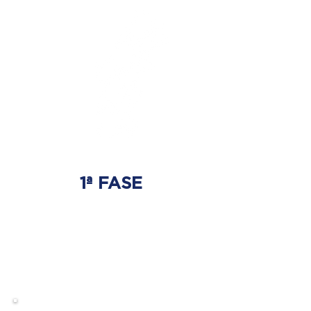
1ª FASE
AJUSTE BIOMECÂNICO
É onde será tratada
a origem do problema.
Onde nasce a hérnia de disco.