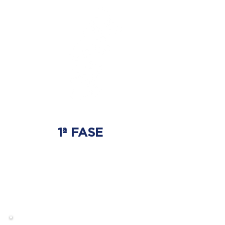
1ª FASE
AJUSTE BIOMECÂNICO
É onde será tratada
a origem do problema.
Onde nasce a hérnia de disco.