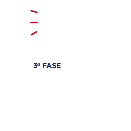
3ª FASE
FORTALECIMENTO
E ESTABILIZAÇÃO
Será realizado exercícios
específicos para a coluna para
que não ocorra regressão dos
discos