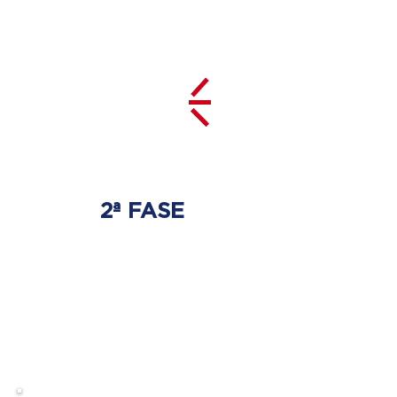
2ª FASE
DESCOMPRESSÃO
DO DISCO
Irá ser tratado a hérnia de disco
com as devidas técnicas
especializadas.