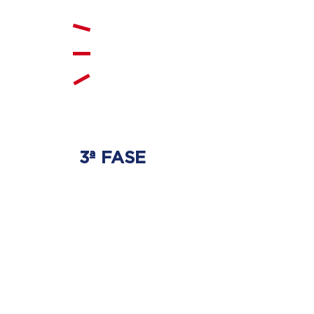
3ª FASE
FORTALECIMENTO
E ESTABILIZAÇÃO
Será realizado exercícios
específicos para a coluna para
que não ocorra regressão dos
discos